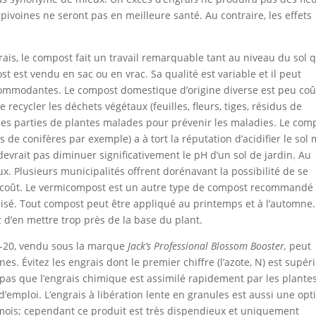
pivoines ne seront pas en meilleure santé. Au contraire, les effets
is, le compost fait un travail remarquable tant au niveau du sol 
t est vendu en sac ou en vrac. Sa qualité est variable et il peut
ommodantes. Le compost domestique d’origine diverse est peu co
 recycler les déchets végétaux (feuilles, fleurs, tiges, résidus de
r des parties de plantes malades pour prévenir les maladies. Le com
s de conifères par exemple) a à tort la réputation d’acidifier le sol 
evrait pas diminuer significativement le pH d’un sol de jardin. Au
ux. Plusieurs municipalités offrent dorénavant la possibilité de se
e coût. Le vermicompost est un autre type de compost recommandé
isé. Tout compost peut être appliqué au printemps et à l’automne
z d’en mettre trop près de la base du plant.
-20, vendu sous la marque
Jack’s Professional Blossom Booster,
peut
nes. Évitez les engrais dont le premier chiffre (l’azote, N) est supér
as que l’engrais chimique est assimilé rapidement par les plantes.
d’emploi. L’engrais à libération lente en granules est aussi une opt
 mois; cependant ce produit est très dispendieux et uniquement