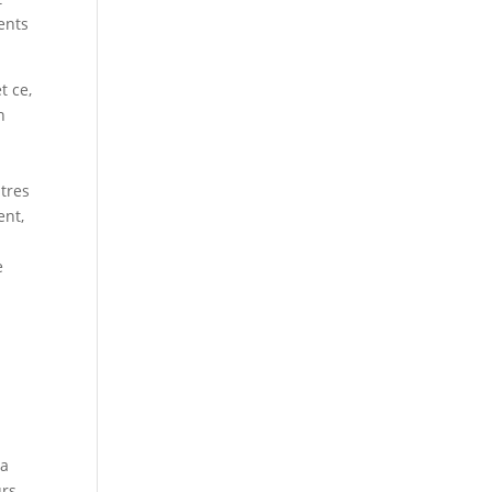
ents
t ce,
n
tres
ent,
e
la
urs