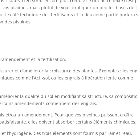
s risquez d’en sortir encore plus confus! Le but de ce texte n’est 
r vos pivoines, mais plutôt de vous expliquer un peu les bases de l
out le côté technique des fertilisants et la deuxième partie portera 
ion des pivoines.
l’amendement et la fertilisation.
assurer et d’améliorer la croissance des plantes. Exemples : les eng
niques comme l’Acti-sol, ou les engrais à libération lente comme
éliorer la qualité du sol en modifiant sa structure, sa compositi
 Certains amendements contiennent des engrais.
ngrais et/ou un amendement. Pour que vos pivoines puissent croître
atisfaisante, elles doivent absorber certains éléments chimiques.
 et l’hydrogène. Ces trois éléments sont fournis par l’air et l’eau.