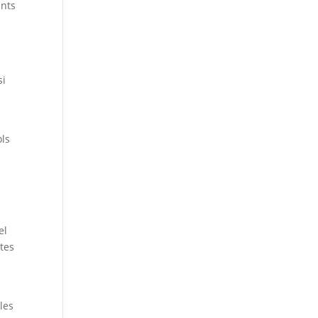
ents
si
ols
el
ntes
les