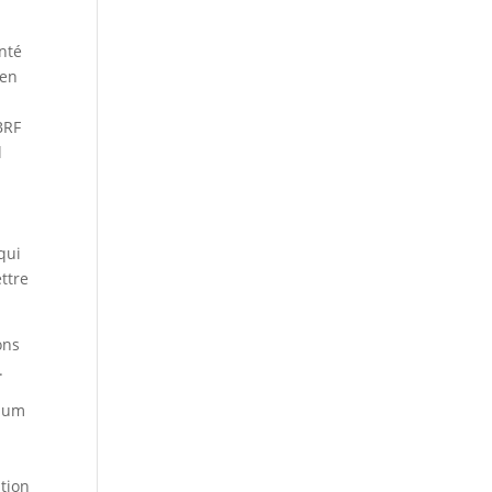
enté
 en
BRF
l
qui
ettre
ons
.
cium
tion