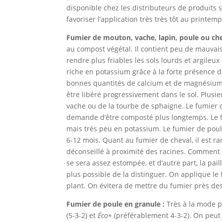
disponible chez les distributeurs de produits sp
favoriser l’application très très tôt au printemp
Fumier de mouton, vache, lapin, poule ou che
au compost végétal. Il contient peu de mauvais
rendre plus friables les sols lourds et argileu
riche en potassium grâce à la forte présence de
bonnes quantités de calcium et de magnésium 
être libéré progressivement dans le sol. Plus
vache ou de la tourbe de sphaigne. Le fumier 
demande d’être composté plus longtemps. Le f
mais très peu en potassium. Le fumier de pou
6-12 mois. Quant au fumier de cheval, il est ra
déconseillé à proximité des racines. Comment s
se sera assez estompée, et d’autre part, la pai
plus possible de la distinguer. On applique l
plant. On évitera de mettre du fumier près de
Fumier de poule en granule :
Très à la mode p
(5-3-2) et
Éco+
(préférablement 4-3-2). On peut