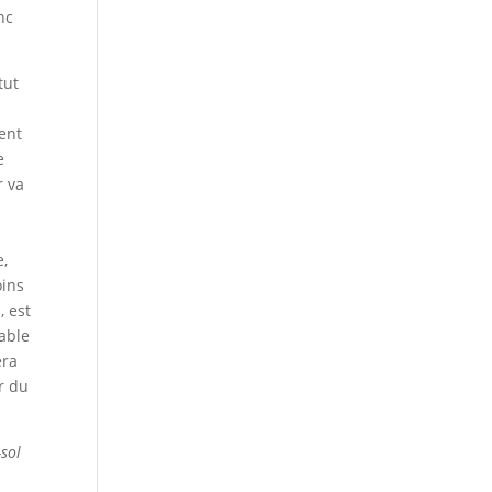
nc
tut
ment
e
r va
e,
oins
, est
éable
era
r du
-sol