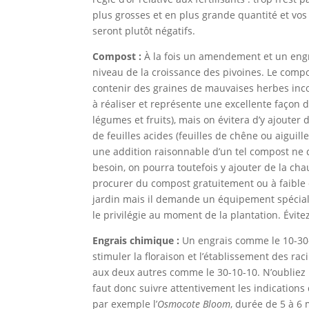
plus grosses et en plus grande quantité et vos 
seront plutôt négatifs.
Compost :
À la fois un amendement et un engra
niveau de la croissance des pivoines. Le compos
contenir des graines de mauvaises herbes inc
à réaliser et représente une excellente façon de
légumes et fruits), mais on évitera d’y ajoute
de feuilles acides (feuilles de chêne ou aiguille
une addition raisonnable d’un tel compost ne d
besoin, on pourra toutefois y ajouter de la cha
procurer du compost gratuitement ou à faibl
jardin mais il demande un équipement spécial
le privilégie au moment de la plantation. Évite
Engrais chimique :
Un engrais comme le 10-30
stimuler la floraison et l’établissement des raci
aux deux autres comme le 30-10-10. N’oubliez p
faut donc suivre attentivement les indications 
par exemple l’
Osmocote Bloom
, durée de 5 à 6