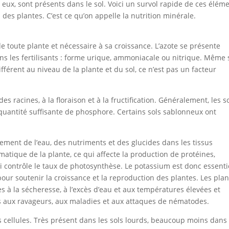
eux, sont présents dans le sol. Voici un survol rapide de ces élém
 des plantes. C’est ce qu’on appelle la nutrition minérale.
 toute plante et nécessaire à sa croissance. L’azote se présente
s les fertilisants : forme urique, ammoniacale ou nitrique. Même 
férent au niveau de la plante et du sol, ce n’est pas un facteur
es racines, à la floraison et à la fructification. Généralement, les s
uantité suffisante de phosphore. Certains sols sablonneux ont
ment de l’eau, des nutriments et des glucides dans les tissus
ymatique de la plante, ce qui affecte la production de protéines,
i contrôle le taux de photosynthèse.
Le potassium est donc essenti
ur soutenir la croissance et la reproduction des plantes. Les pla
s à la sécheresse, à l’excès d’eau et aux températures élevées et
s aux ravageurs, aux maladies et aux attaques de nématodes.
 cellules. Très présent dans les sols lourds, beaucoup moins dans 