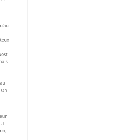
qu’au
ûteux
post
mais
 au
. On
ieur
 Il
ion,