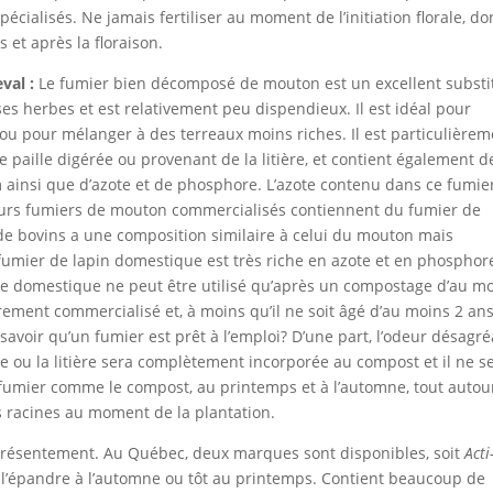
écialisés. Ne jamais fertiliser au moment de l’initiation florale, do
s et après la floraison.
val :
Le fumier bien décomposé de mouton est un excellent substi
es herbes et est relativement peu dispendieux. Il est idéal pour
x ou pour mélanger à des terreaux moins riches. Il est particulière
 paille digérée ou provenant de la litière, et contient également d
ainsi que d’azote et de phosphore. L’azote contenu dans ce fumie
ieurs fumiers de mouton commercialisés contiennent du fumier de
de bovins a une composition similaire à celui du mouton mais
umier de lapin domestique est très riche en azote et en phosphor
le domestique ne peut être utilisé qu’après un compostage d’au m
rement commercialisé et, à moins qu’il ne soit âgé d’au moins 2 ans
avoir qu’un fumier est prêt à l’emploi? D’une part, l’odeur désagr
lle ou la litière sera complètement incorporée au compost et il ne s
e fumier comme le compost, au printemps et à l’automne, tout autou
s racines au moment de la plantation.
résentement. Au Québec, deux marques sont disponibles, soit
Acti
 l’épandre à l’automne ou tôt au printemps. Contient beaucoup de