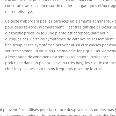
constitué d’autres minéraux, de matières organiques et/ou d’ag
de remplissage.
Ce texte n’abordera pas les carences en éléments et minéraux e
pour deux raisons. Premièrement, il est très difficile de poser u
diagnostic précis lorsqu’une plante est carencée, sauf pour
quelques cas. Certains symptômes de carence se ressemblent
beaucoup et ces symptômes peuvent aussi être causés par d’au
sources comme un virus ou une maladie fongique. Deuxièmem
à l’exception de conditions extrêmes (sol pauvre, croissance
prolongée dans un pot, pH élevé ou très bas), les cas de carenc
chez les pivoines sont moins fréquents qu’on ne le croit.
ui peuvent être utilisés pour la culture des pivoines. N’oubliez pas 
st pas synonyme de mieux. Un excès d’engrais ne produira pas des fle