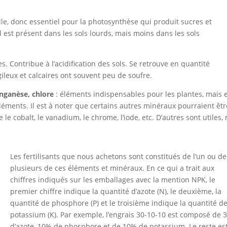
le, donc essentiel pour la photosynthèse qui produit sucres et
 est présent dans les sols lourds, mais moins dans les sols
. Contribue à l’acidification des sols. Se retrouve en quantité
gileux et calcaires ont souvent peu de soufre.
anganèse, chlore
: éléments indispensables pour les plantes, mais 
éléments. Il est à noter que certains autres minéraux pourraient êtr
e cobalt, le vanadium, le chrome, l’iode, etc. D’autres sont utiles,
Les fertilisants que nous achetons sont constitués de l’un ou de
plusieurs de ces éléments et minéraux. En ce qui a trait aux
chiffres indiqués sur les emballages avec la mention NPK, le
premier chiffre indique la quantité d’azote (N), le deuxième, la
quantité de phosphore (P) et le troisième indique la quantité d
potassium (K). Par exemple, l’engrais 30-10-10 est composé de 
d’azote, 10% de phosphore et de 10% de potassium. Le reste es