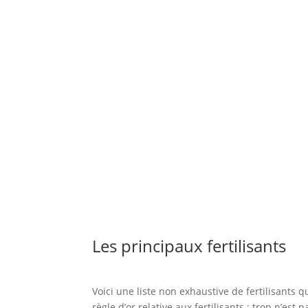
Les principaux fertilisants
Voici une liste non exhaustive de fertilisants q
règle d’or relative aux fertilisants : trop n’e