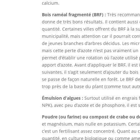
calcium.
Bois raméal fragmenté (BRF) :
Très recommandé
donne de très bons résultats. Il contient aussi 
quantité. Certaines villes offrent du BRF à la 
municipalité, mais attention car il pourrait con
de jeunes branches d’arbres décidus. Les micr
mais cette
perte d’azote n’est pas vraiment u
permet d’établir une rotation où l’azote utili
apport d’azote. Avant d’appliquer le BRF, il 
suivantes, il s’agit seulement d’ajouter du boi
se passe de façon naturelle en forêt. Le
BRF de 
trop près de la base du plant (comme tout autre
Émulsion d’algues :
Surtout utilisé en engrais f
NPK), avec peu d’azote et de phosphore, il es
Poudre (ou farine) ou compost de crabe ou de
et magnésium, mais nulle en potassium. Certai
c’est un fertilisant assez concentré. Quant au c
quantité, en culture biologique ou comme ame