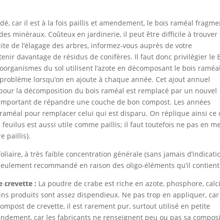
, car il est à la fois paillis et amendement, le bois raméal fragm
des minéraux. Coûteux en jardinerie, il peut être difficile à trouver
suite de l’élagage des arbres, informez-vous auprès de votre
tenir davantage de résidus de conifères. Il faut donc privilégier le 
oorganismes du sol utilisent l’azote en décomposant le bois raméa
n problème lorsqu’on en ajoute à chaque année. Cet ajout annuel
sé pour la décomposition du bois raméal est remplacé par un nouvel
est important de répandre une couche de bon compost. Les années
s raméal pour remplacer celui qui est disparu. On réplique ainsi ce 
feuilus est aussi utile comme paillis; il faut toutefois ne pas en m
 paillis).
oliaire, à très faible concentration générale (sans jamais d’indicati
t seulement recommandé en raison des oligo-éléments qu’il contient
 crevette :
La poudre de crabe est riche en azote, phosphore, cal
ns produits sont assez dispendieux. Ne pas trop en appliquer, car
ompost de crevette, il est rarement pur, surtout utilisé en petite
ndement, car les fabricants ne renseignent peu ou pas sa composi