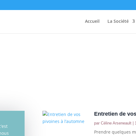
Accueil
La Société
Entretien de vo
par
Céline Arseneault
|
’est
Prendre quelques me
 nous