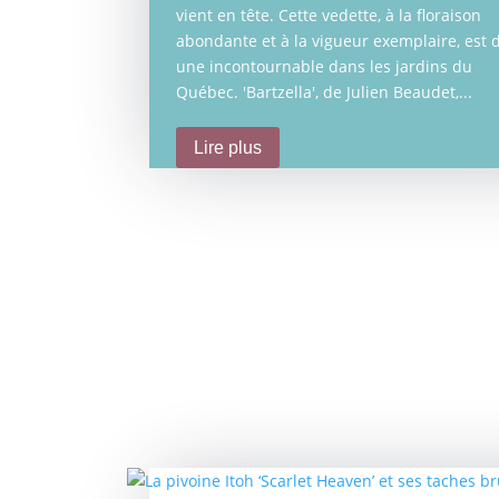
vient en tête. Cette vedette, à la floraison
abondante et à la vigueur exemplaire, est
une incontournable dans les jardins du
Québec. 'Bartzella', de Julien Beaudet,...
Lire plus