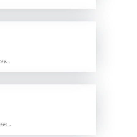
ée...
ées...