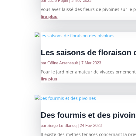
par
Lucie Pepin
|
3 Nov 2023
Vous avez laissé des fleurs de pivoines sur le p
lire plus
Les saisons de floraison 
par
Céline Arseneault
|
7 Mar 2023
Pour le jardinier amateur de vivaces ornemental
lire plus
Des fourmis et des pivoi
par
Serge Le Blancq
|
24 Fév 2023
Il existe des mythes tenaces concernant la prés