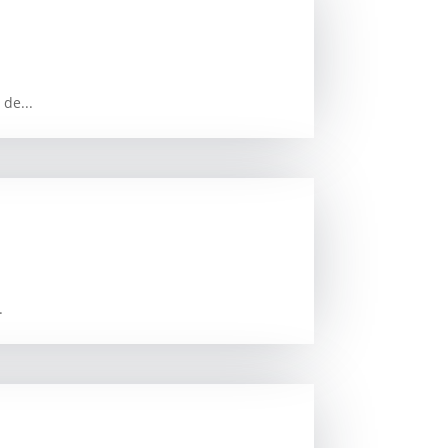
 de...
.