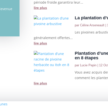
période froide garantira leur...
lire plus
 devenue
La plantation d’
par
Céline Arseneault
|
Les pivoines arbusti
généralement offertes...
lire plus
Plantation d’un
en 8 étapes
par
Lucie Pepin
|
12 Oc
Vous avez acquis des
comment les planter
lire plus